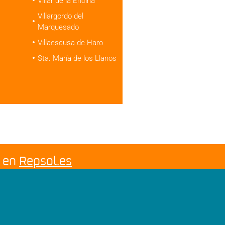
Villar de la Encina
Villargordo del
Marquesado
Villaescusa de Haro
Sta. María de los Llanos
s en
Repsol.es