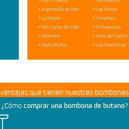
Puerto Lápice
Socuéllamos
Argamasilla de Alba
Las Mesas
La Solana
Tomelloso
San Carlos del Valle
El Pedernoso
Alhambra
Mota del Cuervo
Pedro Muñoz
Las Pedroñeras
y ventajas que tienen nuestras bombona
¿Cómo
comprar una bombona de butano
?