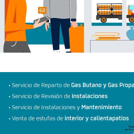
Servicio de Reparto de
Gas Butano y Gas Prop
Servicio de Revisión de
Instalaciones
Servicio de Instalaciones y
Mantenimiento
Venta de estufas de
interior y calientapatios