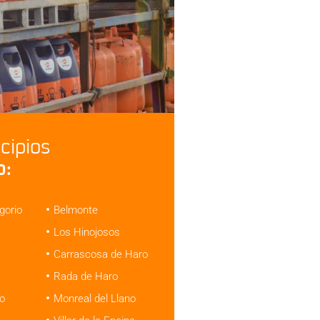
cipios
o:
gorio
Belmonte
Los Hinojosos
Carrascosa de Haro
Rada de Haro
lo
Monreal del Llano