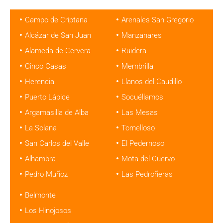
Campo de Criptana
Arenales San Gregorio
Alcázar de San Juan
Manzanares
Alameda de Cervera
Ruidera
Cinco Casas
Membrilla
Herencia
Llanos del Caudillo
Puerto Lápice
Socuéllamos
Argamasilla de Alba
Las Mesas
La Solana
Tomelloso
San Carlos del Valle
El Pedernoso
Alhambra
Mota del Cuervo
Pedro Muñoz
Las Pedroñeras
Belmonte
Los Hinojosos