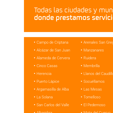
Todas las ciudades y muni
donde prestamos servici
Campo de Criptana
Arenales San Gre
Alcázar de San Juan
Manzanares
Alameda de Cervera
Ruidera
Cinco Casas
Membrilla
Herencia
Llanos del Caudill
Puerto Lápice
Socuéllamos
Argamasilla de Alba
Las Mesas
La Solana
Tomelloso
San Carlos del Valle
El Pedernoso
Alhambra
Mota del Cuervo