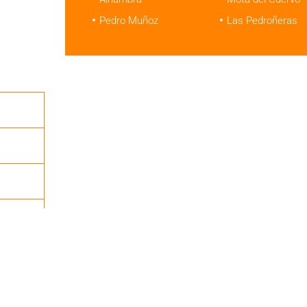
Pedro Muñoz
Las Pedroñeras
utano
ropano